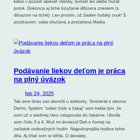
kdesi v pozadí spievať vtáčiky, šumieť les alebo hučať
potok. Dokonca aj tiché bzučanie difúzera znesiem (s
dôrazom na tiché). Len prosím, už žiaden ľudský zvuk! S
pozdravom, vaša ohučaná a preťažená Matka
Podávanie liekov deťom je práca
na plný úväzok
feb 24, 2025
Tak sme dnes zas skončili u doktorky. Tentokrát s oboma
Deťmi. Systém “zober číslo a čakaj” som hekla tým, že
som už o siedmej ráno vstupovala do čakárne. Ulovila
som číslo 3 a 4. Muž mi doviezol Deti o ôsmej na
začiatok ordinačných hodín. Najpokojnejšia hodina tohto
dňa. Aj čítať som si stihla. O deviatej…