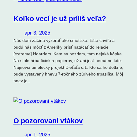
Koľko vecí je už príliš veľa?
apr 3, 2025
Náš dom začína vyzerať ako smetisko. Ešte chvíľu a
budú nás môcť z Ameriky prísť natáčať do relácie
[extreme] Hoarders. Kam sa pozriem, tam nejaká kôpka.
Na stole hŕba fixiek a papierov, už ani jesť nemáme kde.
Najnovší umelecký projekt Dieťaťa č.1. Kto sa ho dotkne,
bude vystavený hnevu 7-ročného zúrivého trpaslíka. Môj
hnev je…
O pozorovaní vtákov
apr 1, 2025