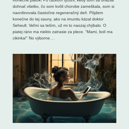
Konečne piatok! Po ťažkom týždni, kedy som sa snažila
dohnať všetko, čo som kvôli chorobe zameškala, som si
naordinovala čiastočne regeneračný deň. Pôjdem
konečne do tej sauny, ako na imunitu kázal doktor
Seheult. Veľmi sa teším, už mi to naozaj chýbalo. O
piatej ráno ma niekto zatrasie za plece. “Mami, bolí ma
cikinka!” No výborne.…