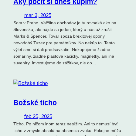
Aký pocit si dnes kúpim?
mar 3, 2025
Som v Prahe. Väčšina obchodov je tu rovnaká ako na
Slovensku, ale nájde sa jeden, ktorý u nás už zrušili.
Marks & Spencer. Tovar spoza brexitovej opony,
novodobý Tuzex pre pamätníkov. No nekúp to. Tento
výlet sme si dali predsavzatie. Nekupujeme žiadne
somariny, žiadne plastové kačičky, magnetky, ani iné
suveníry. Investujeme do zážitkov, nie do…
Božské ticho
feb 25, 2025
Ticho. Po ničom inom teraz netúžim. Ani to nemusí byť
ticho v zmysle absolútna absencia zvuku. Pokojne môžu