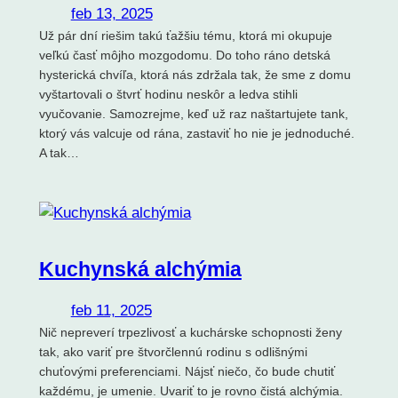
feb 13, 2025
Už pár dní riešim takú ťažšiu tému, ktorá mi okupuje
veľkú časť môjho mozgodomu. Do toho ráno detská
hysterická chvíľa, ktorá nás zdržala tak, že sme z domu
vyštartovali o štvrť hodinu neskôr a ledva stihli
vyučovanie. Samozrejme, keď už raz naštartujete tank,
ktorý vás valcuje od rána, zastaviť ho nie je jednoduché.
A tak…
Kuchynská alchýmia
feb 11, 2025
Nič nepreverí trpezlivosť a kuchárske schopnosti ženy
tak, ako variť pre štvorčlennú rodinu s odlišnými
chuťovými preferenciami. Nájsť niečo, čo bude chutiť
každému, je umenie. Uvariť to je rovno čistá alchýmia.