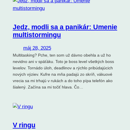
Jedz, modli sa a panikár: Umenie
multistormingu
máj 28, 2025
Multitasking? Pche, ten som už dávno obehla a už ho
nevidno ani v späťáku. Toto je boss level všetkých boss
levelov. Tornádo úloh, deadlinov a rýchlo pribúdajúcich
nových výziev. Kufre na mňa padajú zo skríň, vákuové
vrecia sa mi trhajú v rukách a do toho pípa telefón ako
šialený. Začína sa mi točiť hlava. Čo…
V ringu