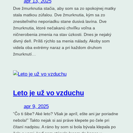
apr 13, 2025
Dve žmurknutia stačia, aby som sa zo spokojnej matky
stala matkou zúfalou. Dve žmurknutia, kým sa zo
znesiteľného neporiadku stane dusivá lavína. Dve
žmurknutia, ktoré nečakanú chvíľku voľna a
ničnerobenia zmenia na stav úzkosti. Dnes je nejaký
divný deň. Príliš rýchlo sa menia nálady. Akoby som
videla oba extrémy naraz a pri každom druhom
žmurknutí…
Leto je už vo vzduchu
apr 9, 2025
“Čo ti šibe? Aké leto? Však je apríl, ešte ani jar poriadne
nebola!” Takto nejak si asi práve klepete po čele pri
čítaní nadpisu. A ráno by som si bola bývala klepala po