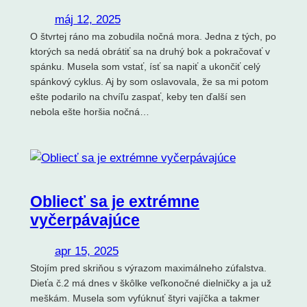
máj 12, 2025
O štvrtej ráno ma zobudila nočná mora. Jedna z tých, po
ktorých sa nedá obrátiť sa na druhý bok a pokračovať v
spánku. Musela som vstať, ísť sa napiť a ukončiť celý
spánkový cyklus. Aj by som oslavovala, že sa mi potom
ešte podarilo na chvíľu zaspať, keby ten ďalší sen
nebola ešte horšia nočná…
Obliecť sa je extrémne
vyčerpávajúce
apr 15, 2025
Stojím pred skriňou s výrazom maximálneho zúfalstva.
Dieťa č.2 má dnes v škôlke veľkonočné dielničky a ja už
meškám. Musela som vyfúknuť štyri vajíčka a takmer