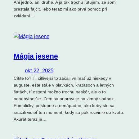
Ani jedno, ani druhé. A ja tak trochu ľutujem, že som
prestala fajčiť, lebo teraz mi ako prvá pomoc pri
zvládaní…
Mágia jesene
okt 22, 2025
Cítite to? Tí citlivejší to začali vnímať už niekedy v
auguste, ešte stále v plavkách, kraťasoch a letných
šatách, tí ostatní možno trochu neskôr, ale o to
neodbytnejšie. Zem sa pripravuje na zimný spánok.
Pomaličky, postupne a nenápadne, ako keby ste sa
snažili vidieť ten moment, kedy sa puk rozvinie do kvetu.
Akurát teraz je…