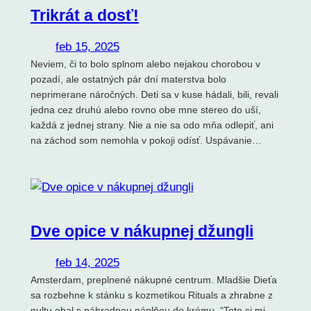
Trikrát a dosť!
feb 15, 2025
Neviem, či to bolo splnom alebo nejakou chorobou v
pozadí, ale ostatných pár dní materstva bolo
neprimerane náročných. Deti sa v kuse hádali, bili, revali
jedna cez druhú alebo rovno obe mne stereo do uší,
každá z jednej strany. Nie a nie sa odo mňa odlepiť, ani
na záchod som nemohla v pokoji odísť. Uspávanie…
Dve opice v nákupnej džungli
feb 14, 2025
Amsterdam, preplnené nákupné centrum. Mladšie Dieťa
sa rozbehne k stánku s kozmetikou Rituals a zhrabne z
pultu obal s náhradnou náplňou do krému. “Toto si mi