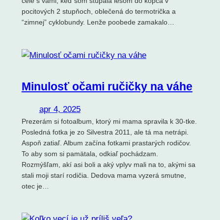
čele s vami, keď som stúpala lesom do kopca v
pocitových 2 stupňoch, oblečená do termotrička a
“zimnej” cyklobundy. Lenže poobede zamakalo…
Minulosť očami ručičky na váhe
apr 4, 2025
Prezerám si fotoalbum, ktorý mi mama spravila k 30-tke.
Posledná fotka je zo Silvestra 2011, ale tá ma netrápi.
Aspoň zatiaľ. Album začína fotkami prastarých rodičov.
To aby som si pamätala, odkiaľ pochádzam.
Rozmýšľam, akí asi boli a aký vplyv mali na to, akými sa
stali moji starí rodičia. Dedova mama vyzerá smutne,
otec je…