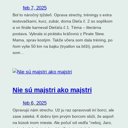
feb 7, 2025
Bol to náročný týždeň. Oprava strechy, tréningy s extra
testovačkami, kurz, zubár, doma Dieťa č. 2 so soplíkom
a vo finále karneval Dieťaťa č.1. Téma – literárna
postava. Vybrala si pirátsku kráľovnú z Pirate Stew.
Mama, sprav kostým. Takže včera som dala tréning, po
ňom vyše 50 km na bajku (tryatlon sa blíži), potom
som…
Nie sú majstri ako majstri
feb 6, 2025
Opravujú nám strechu. Už ju raz opravovali iní borci, ale
zase zateká. K dobru tým prvým borcom slúži, že aspoň
na kúsok inom mieste. Ale počuť od vedľa “neboj, Jaro,