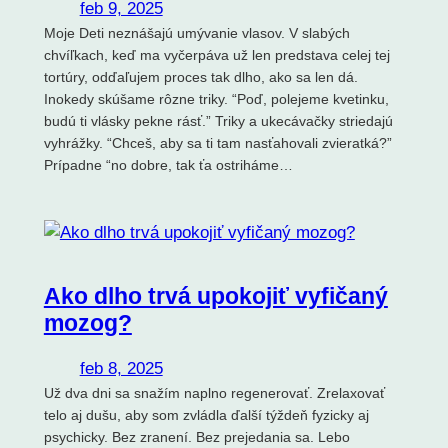
feb 9, 2025
Moje Deti neznášajú umývanie vlasov. V slabých
chvíľkach, keď ma vyčerpáva už len predstava celej tej
tortúry, odďaľujem proces tak dlho, ako sa len dá.
Inokedy skúšame rôzne triky. “Poď, polejeme kvetinku,
budú ti vlásky pekne rásť.” Triky a ukecávačky striedajú
vyhrážky. “Chceš, aby sa ti tam nasťahovali zvieratká?”
Prípadne “no dobre, tak ťa ostriháme…
Ako dlho trvá upokojiť vyfičaný
mozog?
feb 8, 2025
Už dva dni sa snažím naplno regenerovať. Zrelaxovať
telo aj dušu, aby som zvládla ďalší týždeň fyzicky aj
psychicky. Bez zranení. Bez prejedania sa. Lebo