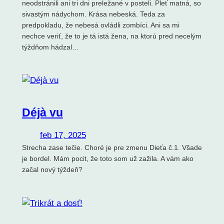
neodstránili ani tri dni preležané v posteli. Pleť matná, so
sivastým nádychom. Krása nebeská. Teda za
predpokladu, že nebesá ovládli zombíci. Ani sa mi
nechce veriť, že to je tá istá žena, na ktorú pred necelým
týždňom hádzal…
Déjà vu
feb 17, 2025
Strecha zase tečie. Choré je pre zmenu Dieťa č.1. Všade
je bordel. Mám pocit, že toto som už zažila. A vám ako
začal nový týždeň?