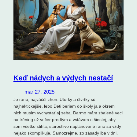
Keď nádych a výdych nestačí
mar 27, 2025
Je ráno, najväčší zhon. Utorky a štvrtky sú
najhektickejšie, lebo Deti beriem do školy ja a okrem
nich musím vychystať aj seba. Darmo mám zbalené veci
na tréning už večer predtým a vstávam o šiestej, aby
som všetko stihla, starostlivo naplánované ráno sa vždy
nejako skomplikuje. Samozrejme, zo zásady iba v dni,