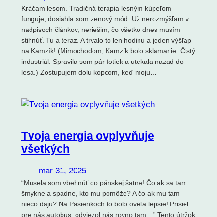
Kráčam lesom. Tradičná terapia lesným kúpeľom
funguje, dosiahla som zenový mód. Už nerozmýšľam v
nadpisoch článkov, neriešim, čo všetko dnes musím
stihnúť. Tu a teraz. A trvalo to len hodinu a jeden výšľap
na Kamzík! (Mimochodom, Kamzík bolo sklamanie. Čistý
industriál. Spravila som pár fotiek a utekala nazad do
lesa.) Zostupujem dolu kopcom, keď moju…
Tvoja energia ovplyvňuje
všetkých
mar 31, 2025
“Musela som vbehnúť do pánskej šatne! Čo ak sa tam
šmykne a spadne, kto mu pomôže? A čo ak mu tam
niečo dajú? Na Pasienkoch to bolo oveľa lepšie! Prišiel
pre nás autobus, odviezol nás rovno tam…” Tento útržok