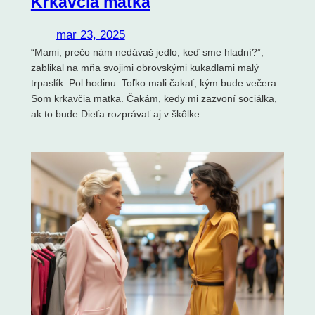
Krkavčia matka
mar 23, 2025
“Mami, prečo nám nedávaš jedlo, keď sme hladní?”,
zablikal na mňa svojimi obrovskými kukadlami malý
trpaslík. Pol hodinu. Toľko mali čakať, kým bude večera.
Som krkavčia matka. Čakám, kedy mi zazvoní sociálka,
ak to bude Dieťa rozprávať aj v škôlke.