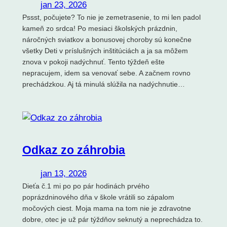
jan 23, 2026
Pssst, počujete? To nie je zemetrasenie, to mi len padol
kameň zo srdca! Po mesiaci školských prázdnin,
náročných sviatkov a bonusovej choroby sú konečne
všetky Deti v príslušných inštitúciách a ja sa môžem
znova v pokoji nadýchnuť. Tento týždeň ešte
nepracujem, idem sa venovať sebe. A začnem rovno
prechádzkou. Aj tá minulá slúžila na nadýchnutie…
Odkaz zo záhrobia
jan 13, 2026
Dieťa č.1 mi po po pár hodinách prvého
poprázdninového dňa v škole vrátili so zápalom
močových ciest. Moja mama na tom nie je zdravotne
dobre, otec je už pár týždňov seknutý a neprechádza to.