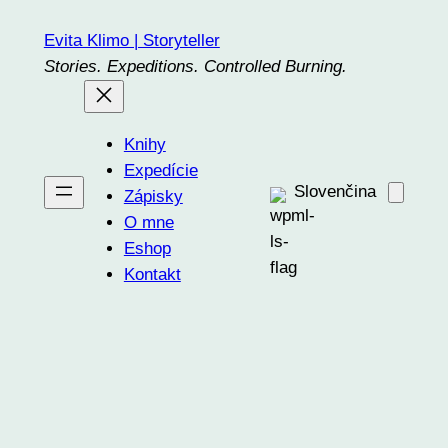
Prejsť
Evita Klimo | Storyteller
na
Stories. Expeditions. Controlled Burning.
obsah
Knihy
Expedície
Slovenčina
Zápisky
O mne
Eshop
Kontakt