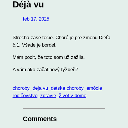
Déjà vu
feb 17, 2025
Strecha zase tečie. Choré je pre zmenu Dieťa
č.1. Všade je bordel.
Mám pocit, že toto som už zažila.
A vám ako začal nový týždeň?
choroby
deja vu
detské choroby
emócie
rodičovstvo
zdravie
život v dome
Comments