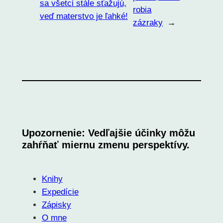
sa všetci stále sťažujú,
robia
veď materstvo je ľahké!
zázraky
→
Upozornenie: Vedľajšie účinky môžu
zahŕňať miernu zmenu perspektívy.
Knihy
Expedície
Zápisky
O mne