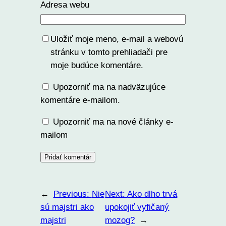
Adresa webu
Uložiť moje meno, e-mail a webovú
stránku v tomto prehliadači pre
moje budúce komentáre.
Upozorniť ma na nadväzujúce
komentáre e-mailom.
Upozorniť ma na nové články e-
mailom
←
Previous:
Nie
Next:
Ako dlho trvá
sú majstri ako
upokojiť vyfičaný
majstri
mozog?
→