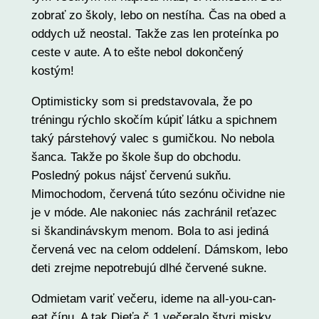
zobrať zo školy, lebo on nestíha. Čas na obed a
oddych už neostal. Takže zas len proteínka po
ceste v aute. A to ešte nebol dokončený
kostým!
Optimisticky som si predstavovala, že po
tréningu rýchlo skočím kúpiť látku a spichnem
taký párstehový valec s gumičkou. No nebola
šanca. Takže po škole šup do obchodu.
Posledný pokus nájsť červenú sukňu.
Mimochodom, červená túto sezónu očividne nie
je v móde. Ale nakoniec nás zachránil reťazec
si škandinávskym menom. Bola to asi jediná
červená vec na celom oddelení. Dámskom, lebo
deti zrejme nepotrebujú dlhé červené sukne.
Odmietam variť večeru, ideme na all-you-can-
eat čínu. A tak Dieťa č.1 večeralo štyri misky