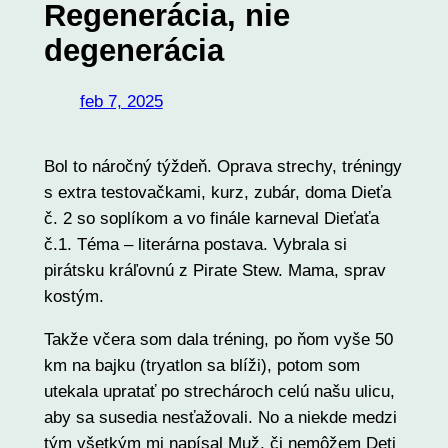
Regenerácia, nie
degenerácia
feb 7, 2025
Bol to náročný týždeň. Oprava strechy, tréningy
s extra testovačkami, kurz, zubár, doma Dieťa
č. 2 so soplíkom a vo finále karneval Dieťaťa
č.1. Téma – literárna postava. Vybrala si
pirátsku kráľovnú z Pirate Stew. Mama, sprav
kostým.
Takže včera som dala tréning, po ňom vyše 50
km na bajku (tryatlon sa blíži), potom som
utekala upratať po strechároch celú našu ulicu,
aby sa susedia nesťažovali. No a niekde medzi
tým všetkým mi napísal Muž, či nemôžem Deti