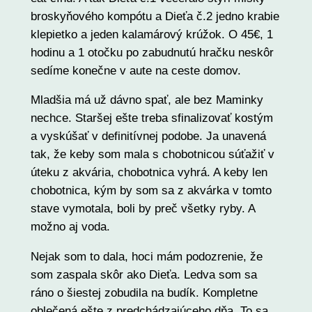
broskyňového kompótu a Dieťa č.2 jedno krabie
klepietko a jeden kalamárový krúžok. O 45€, 1
hodinu a 1 otočku po zabudnutú hračku neskôr
sedíme konečne v aute na ceste domov.
Mladšia má už dávno spať, ale bez Maminky
nechce. Staršej ešte treba sfinalizovať kostým
a vyskúšať v definitívnej podobe. Ja unavená
tak, že keby som mala s chobotnicou súťažiť v
úteku z akvária, chobotnica vyhrá. A keby len
chobotnica, kým by som sa z akvárka v tomto
stave vymotala, boli by preč všetky ryby. A
možno aj voda.
Nejak som to dala, hoci mám podozrenie, že
som zaspala skôr ako Dieťa. Ledva som sa
ráno o šiestej zobudila na budík. Kompletne
oblečená ešte z predchádzajúceho dňa. To sa