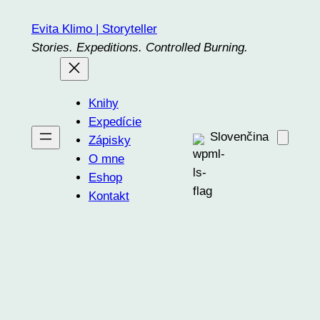
Prejsť
Evita Klimo | Storyteller
na
Stories. Expeditions. Controlled Burning.
obsah
Knihy
Expedície
Slovenčina
Zápisky
O mne
Eshop
Kontakt