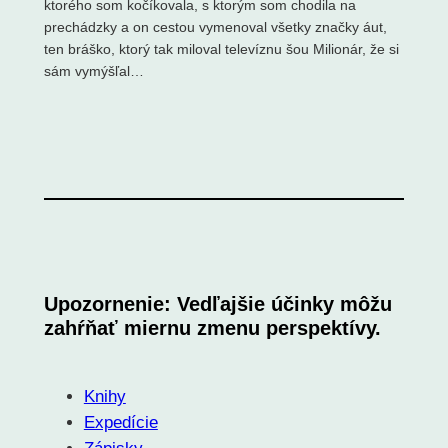
ktorého som kočíkovala, s ktorým som chodila na
prechádzky a on cestou vymenoval všetky značky áut,
ten bráško, ktorý tak miloval televíznu šou Milionár, že si
sám vymýšľal…
Upozornenie: Vedľajšie účinky môžu
zahŕňať miernu zmenu perspektívy.
Knihy
Expedície