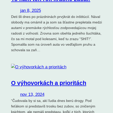
jan 8, 2025
Deti šli dnes po prázdninách prvýkrát do inštitúcií. Nával
slobody ma omámil a ja som sa šťastne prepletala medzi
autami v premávke rýchlosťou zodpovedajúcou mojej
radosti z voľnosti. Zrovna som obehla jedného šuchtáka,
čo sa mi motal pod kolesami, keď tu zrazu “SHIT!”.
Spomalila som na úroveň auta vo vedľajšom pruhu a
schovala sa zaň…
O výhovorkách a prioritách
nov 13, 2024
“Čudovala by si sa, akí ľudia dnes berú drogy. Pod
feťákom si predstavíš trosku bez zubov, so zničeným
ksichtom, ale nemáš predstavu, koľkí z tých, ktorých