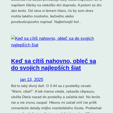
napíšem články na niekoľko dní dopredu. A potom sú dni
ako tento. Od rána si lámem hlavu, čo by som dnes
mohla takého múdreho, liečivého alebo
povzbudzujúceho napísať. Najliečivejší bol…
Keď sa cítiš nahovno, obleč sa
do svojich najlepších šiat
jan 13, 2025
Bol to taký divný deň. O 3:44 sa z postieľky ozvalo
“Mami, cikať!”. A tak mama vstala, vybavila cikpauzu,
uložila Dieťa nazad do postieľky a zaľahla tiež. No lenže
nie a nie znovu zaspať. Hlavou mi začali víriť nie príliš
romantické detaily môjho manželského života. Prebiehali