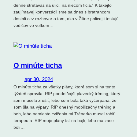
denne stretávaš na ulici, na niečom fičia.” K takejto
zaujímavej konverzácii sme sa dnes s bratrancom
dostali cez rozhovor o tom, ako v Žiline policajti testujú
vodičov vo veľkom…
O minúte ticha
apr 30, 2024
O minúte ticha za všetky plány, ktoré som si na tento
týždeň spravila. RIP pondelňajší plavecký tréning, ktorý
som musela zrušiť, lebo som bola taká vyčerpaná, že
som šla na výpary. RIP dnešný mobilizačný tréning a
beh, lebo namiesto cvičenia mi Trénerko musel robiť
terapeuta. RIP moje plány ísť na bajk, lebo ma zase
bolí…