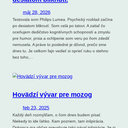
máj 28, 2026
Testovala som Philips Lumea. Psychický rozklad začína
po desiatom bliknutí. Som celá po tatovi. A zatiaľ čo
oceňujem dedičstvo kognitívnych schopností a zmyslu
pre humor, prsia a ochlpenie som veru po ňom zdediť
nemusela. A práve to posledné je dôvod, prečo sme
dnes tu. Je celkom fajn vedieť si oprieť ruku o stehno
bez toho,…
Hovädzí vývar pre mozog
feb 23, 2025
Každý deň rozmýšľam, o čom dnes budem písať.
Niekedy to ide ľahko. Kam pozriem, tam inšpirácia.
Dokonca ma občas prevalcuje taký nával inšpirácie, že si