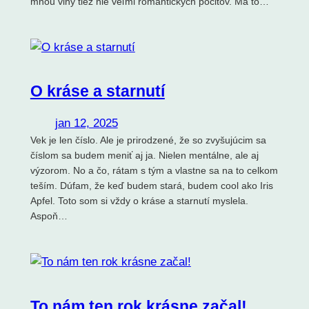
mnou vlny tiež nie veľmi romantických pocitov. Má to…
O kráse a starnutí
jan 12, 2025
Vek je len číslo. Ale je prirodzené, že so zvyšujúcim sa
číslom sa budem meniť aj ja. Nielen mentálne, ale aj
výzorom. No a čo, rátam s tým a vlastne sa na to celkom
teším. Dúfam, že keď budem stará, budem cool ako Iris
Apfel. Toto som si vždy o kráse a starnutí myslela.
Aspoň…
To nám ten rok krásne začal!