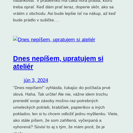
natankovať. V prádelníku ma čaká hora prádla, ktorú
treba oprať. Keď dám prať teraz, doperie skôr, ako sa
vrátim z obchodu. Asi bude lepšie ísť na nákup, až keď
bude prádlo v sušičke.…
Dnes nepíšem, upratujem si
ateliér
jún 3, 2024
“Dnes nepíšem!” vyhlásila, ťukajúc do počítača prvé
slová. Haha. Tak určite! Ale nie, vážne idem trochu
preriediť svoje zásoby možno-raz-potrebných
umeleckých potrieb, krabičiek, papierikov a iných
pokladov, len si tu chcem odložiť jednu myšlienku. Viete,
ako stále píšem, že som zahltená, vyčerpaná a
vyhorená? Súvisí to aj s tým, že mám pocit, že je