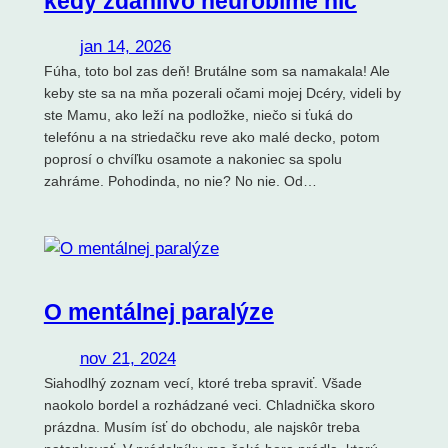
kedy zdanlivo neurobíme nič
jan 14, 2026
Fúha, toto bol zas deň! Brutálne som sa namakala! Ale
keby ste sa na mňa pozerali očami mojej Dcéry, videli by
ste Mamu, ako leží na podložke, niečo si ťuká do
telefónu a na striedačku reve ako malé decko, potom
poprosí o chvíľku osamote a nakoniec sa spolu
zahráme. Pohodinda, no nie? No nie. Od…
O mentálnej paralýze
nov 21, 2024
Siahodlhý zoznam vecí, ktoré treba spraviť. Všade
naokolo bordel a rozhádzané veci. Chladnička skoro
prázdna. Musím ísť do obchodu, ale najskôr treba