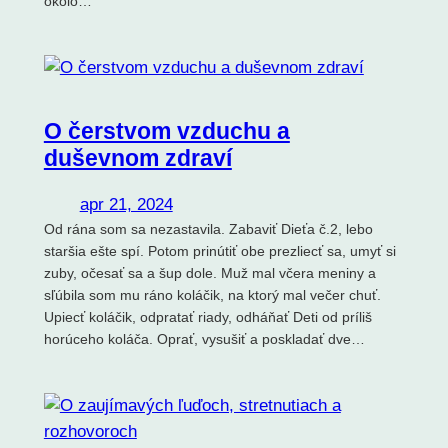
okolo…
O čerstvom vzduchu a
duševnom zdraví
apr 21, 2024
Od rána som sa nezastavila. Zabaviť Dieťa č.2, lebo
staršia ešte spí. Potom prinútiť obe prezliecť sa, umyť si
zuby, očesať sa a šup dole. Muž mal včera meniny a
sľúbila som mu ráno koláčik, na ktorý mal večer chuť.
Upiecť koláčik, odpratať riady, odháňať Deti od príliš
horúceho koláča. Oprať, vysušiť a poskladať dve…