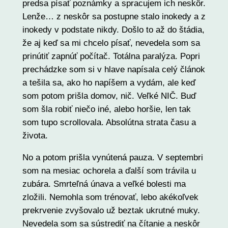
predsa písať poznámky a spracujem ich neskôr.
Lenže… z neskôr sa postupne stalo inokedy a z
inokedy v podstate nikdy. Došlo to až do štádia,
že aj keď sa mi chcelo písať, nevedela som sa
prinútiť zapnúť počítač. Totálna paralýza. Popri
prechádzke som si v hlave napísala celý článok
a tešila sa, ako ho napíšem a vydám, ale keď
som potom prišla domov, nič. Veľké NIČ. Buď
som šla robiť niečo iné, alebo horšie, len tak
som tupo scrollovala. Absolútna strata času a
života.
No a potom prišla vynútená pauza. V septembri
som na mesiac ochorela a ďalší som trávila u
zubára. Smrteľná únava a veľké bolesti ma
zložili. Nemohla som trénovať, lebo akékoľvek
prekrvenie zvyšovalo už beztak ukrutné muky.
Nevedela som sa sústrediť na čítanie a neskôr