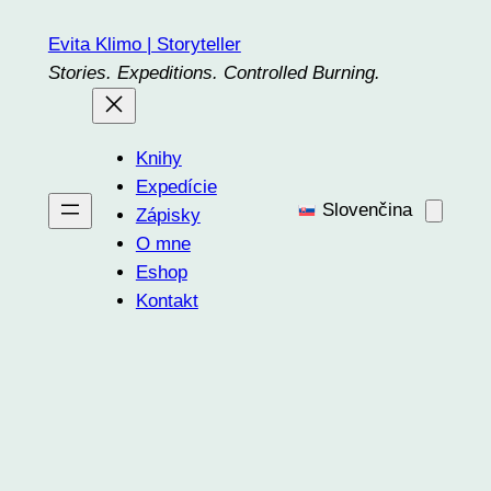
Prejsť
Evita Klimo | Storyteller
na
Stories. Expeditions. Controlled Burning.
obsah
Knihy
Expedície
Slovenčina
Zápisky
O mne
Eshop
Kontakt