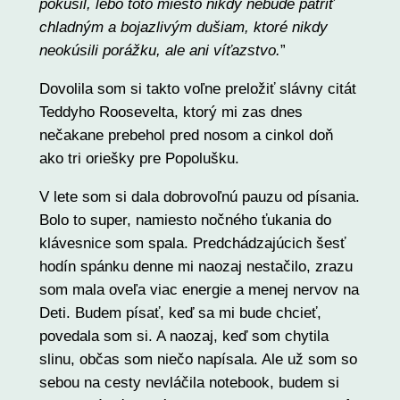
pokúsil, lebo toto miesto nikdy nebude patriť
chladným a bojazlivým dušiam, ktoré nikdy
neokúsili porážku, ale ani víťazstvo.
”
Dovolila som si takto voľne preložiť slávny citát
Teddyho Roosevelta, ktorý mi zas dnes
nečakane prebehol pred nosom a cinkol doň
ako tri oriešky pre Popolušku.
V lete som si dala dobrovoľnú pauzu od písania.
Bolo to super, namiesto nočného ťukania do
klávesnice som spala. Predchádzajúcich šesť
hodín spánku denne mi naozaj nestačilo, zrazu
som mala oveľa viac energie a menej nervov na
Deti. Budem písať, keď sa mi bude chcieť,
povedala som si. A naozaj, keď som chytila
slinu, občas som niečo napísala. Ale už som so
sebou na cesty nevláčila notebook, budem si