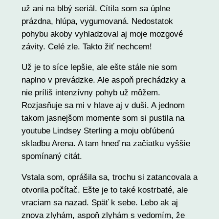
už ani na blbý seriál. Cítila som sa úplne
prázdna, hlúpa, vygumovaná. Nedostatok
pohybu akoby vyhladzoval aj moje mozgové
závity. Celé zle. Takto žiť nechcem!
Už je to síce lepšie, ale ešte stále nie som
naplno v prevádzke. Ale aspoň prechádzky a
nie príliš intenzívny pohyb už môžem.
Rozjasňuje sa mi v hlave aj v duši. A jednom
takom jasnejšom momente som si pustila na
youtube Lindsey Sterling a moju obľúbenú
skladbu Arena. A tam hneď na začiatku vyššie
spomínaný citát.
Vstala som, oprášila sa, trochu si zatancovala a
otvorila počítač. Ešte je to také kostrbaté, ale
vraciam sa nazad. Späť k sebe. Lebo ak aj
znova zlyhám, aspoň zlyhám s vedomím, že