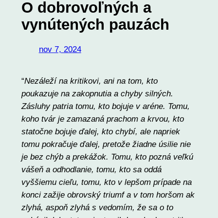
O dobrovoľných a
vynútených pauzách
nov 7, 2024
“
Nezáleží na kritikovi, ani na tom, kto
poukazuje na zakopnutia a chyby silných.
Zásluhy patria tomu, kto bojuje v aréne. Tomu,
koho tvár je zamazaná prachom a krvou, kto
statočne bojuje ďalej, kto chybí, ale napriek
tomu pokračuje ďalej, pretože žiadne úsilie nie
je bez chýb a prekážok. Tomu, kto pozná veľkú
vášeň a odhodlanie, tomu, kto sa oddá
vyššiemu cieľu, tomu, kto v lepšom prípade na
konci zažije obrovský triumf a v tom horšom ak
zlyhá, aspoň zlyhá s vedomím, že sa o to