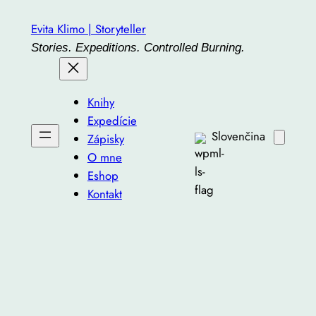
Prejsť
Evita Klimo | Storyteller
na
Stories. Expeditions. Controlled Burning.
obsah
Knihy
Expedície
Slovenčina
Zápisky
O mne
Eshop
Kontakt