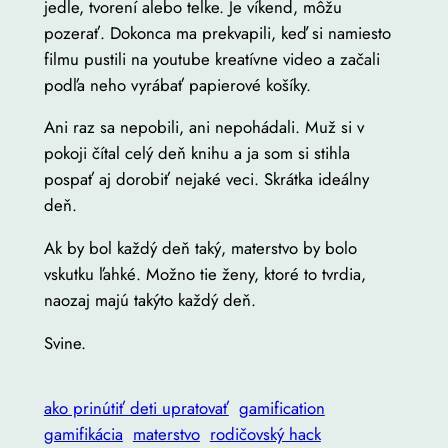
jedle, tvorení alebo telke. Je víkend, môžu
pozerať. Dokonca ma prekvapili, keď si namiesto
filmu pustili na youtube kreatívne video a začali
podľa neho vyrábať papierové košíky.
Ani raz sa nepobili, ani nepohádali. Muž si v
pokoji čítal celý deň knihu a ja som si stihla
pospať aj dorobiť nejaké veci. Skrátka ideálny
deň.
Ak by bol každý deň taký, materstvo by bolo
vskutku ľahké. Možno tie ženy, ktoré to tvrdia,
naozaj majú takýto každý deň.
Svine.
ako prinútiť deti upratovať
gamification
gamifikácia
materstvo
rodičovský hack