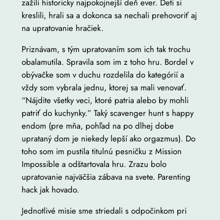
zažili historicky najpokojnejší deň ever. Deti si
kreslili, hrali sa a dokonca sa nechali prehovoriť aj
na upratovanie hračiek.
Priznávam, s tým upratovaním som ich tak trochu
obalamutila. Spravila som im z toho hru. Bordel v
obývačke som v duchu rozdelila do kategórií a
vždy som vybrala jednu, ktorej sa mali venovať.
“Nájdite všetky veci, ktoré patria alebo by mohli
patriť do kuchynky.” Taký scavenger hunt s happy
endom (pre mňa, pohľad na po dlhej dobe
uprataný dom je niekedy lepší ako orgazmus). Do
toho som im pustila titulnú pesničku z Mission
Impossible a odštartovala hru. Zrazu bolo
upratovanie najväčšia zábava na svete. Parenting
hack jak hovado.
Jednotlivé misie sme striedali s odpočinkom pri