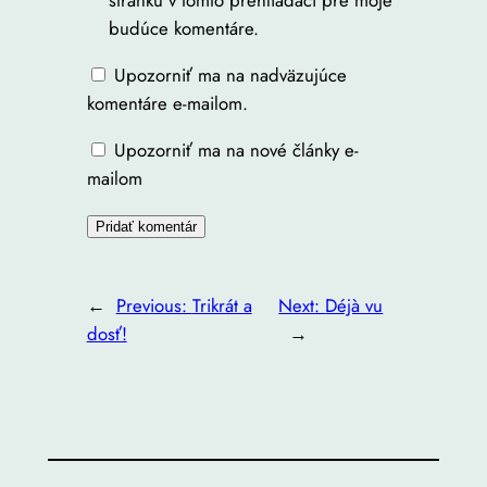
stránku v tomto prehliadači pre moje
budúce komentáre.
Upozorniť ma na nadväzujúce
komentáre e-mailom.
Upozorniť ma na nové články e-
mailom
←
Previous:
Trikrát a
Next:
Déjà vu
dosť!
→