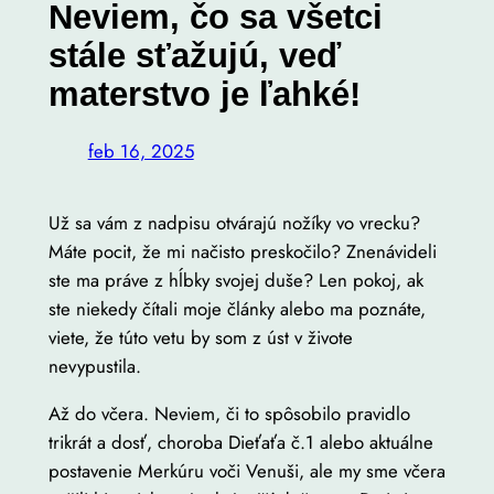
Neviem, čo sa všetci
stále sťažujú, veď
materstvo je ľahké!
feb 16, 2025
Už sa vám z nadpisu otvárajú nožíky vo vrecku?
Máte pocit, že mi načisto preskočilo? Znenávideli
ste ma práve z hĺbky svojej duše? Len pokoj, ak
ste niekedy čítali moje články alebo ma poznáte,
viete, že túto vetu by som z úst v živote
nevypustila.
Až do včera. Neviem, či to spôsobilo pravidlo
trikrát a dosť, choroba Dieťaťa č.1 alebo aktuálne
postavenie Merkúru voči Venuši, ale my sme včera