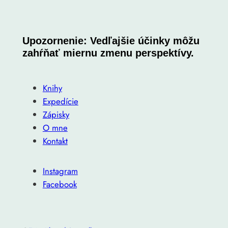
Upozornenie: Vedľajšie účinky môžu
zahŕňať miernu zmenu perspektívy.
Knihy
Expedície
Zápisky
O mne
Kontakt
Instagram
Facebook