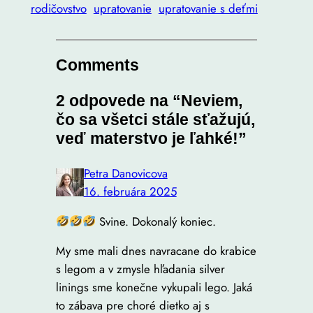
rodičovstvo
upratovanie
upratovanie s deťmi
Comments
2 odpovede na “Neviem,
čo sa všetci stále sťažujú,
veď materstvo je ľahké!”
Petra Danovicova
16. februára 2025
Svine. Dokonalý koniec.
My sme mali dnes navracane do krabice
s legom a v zmysle hľadania silver
linings sme konečne vykupali lego. Jaká
to zábava pre choré dietko aj s