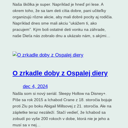
Naša škôlka je super. Napríklad je hneď pri lese. A
okrem toho, že sa tam deti cítia dobre, pani učiteľky
organizujú rôzne akcie, aby mali dobré pocity aj rodičia.
Napríklad dnes sme mali akciu “ukážem ti, ako
pracujem”. Kým boli ostatné deti vonku na záhrade,
naše Dieťa nás zobralo dnu a ukázalo nám, s akými…
O zrkadle doby z Ospalej diery
dec 4, 2024
Našla som si nový seriál. Sleepy Hollow na Disney+.
Píše sa rok 2015 a Ichabod Crane z 18. storočia bojuje
proti Zlu po boku Abigail Millsovej z 21. storočia. Ale na
zápletke teraz nezáleží. Stačí vedieť, že Ichabod sa
zobudí po vyše 200 rokoch v dobe, ktorá nie je jeho a
musí sa v nej…