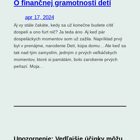
O finančnej gramotnosti detí
apr 17, 2024
Aj vy stále čakáte, kedy sa už konečne budete cítiť
dospelí a ono furt nič? Ja teda áno. Aj keď pár
dospeláckych momentov som už zažila. Napríklad prvý
byt v prenájme, narodenie Detí, kúpa domu… Ale keď sa
tak nad tým zamyslím, jedným z prvých veľkáčskych
momentov, ktoré si pamätám, bolo zarobenie prvých
peňazí. Moja…
Upozornenie: Vedľajšie účinky môžu