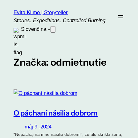
Prejsť
Evita Klimo | Storyteller
na
Stories. Expeditions. Controlled Burning.
obsah
Slovenčina
Značka:
odmietnutie
O páchaní násilia dobrom
máj 9, 2024
“Nepáchaj na mne násilie dobrom!”, zúfalo skríkla žena,