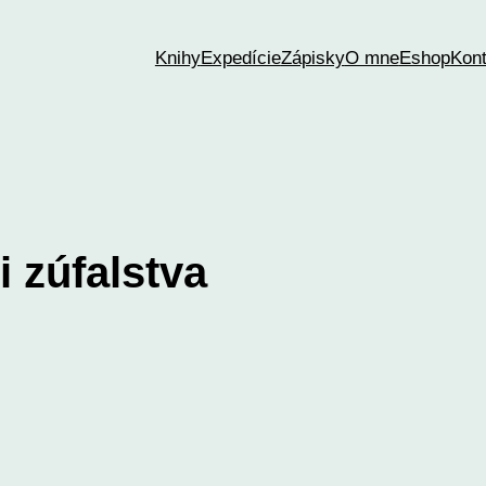
Knihy
Expedície
Zápisky
O mne
Eshop
Kont
i zúfalstva