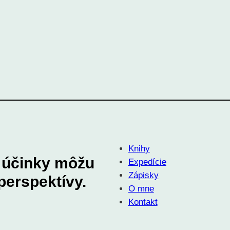
Knihy
e účinky môžu
Expedície
Zápisky
erspektívy.
O mne
Kontakt