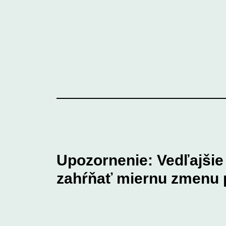
Upozornenie: Vedľajši
zahŕňať miernu zmenu p