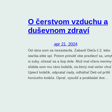
O čerstvom vzduchu a
duševnom zdraví
apr 21, 2024
Od rána som sa nezastavila. Zabaviť Dieťa č.2, lebo
staršia ešte spí. Potom prinútiť obe prezliecť sa, umy
si zuby, očesať sa a šup dole. Muž mal včera meniny
sľúbila som mu ráno koláčik, na ktorý mal večer chuť
Upiecť koláčik, odpratať riady, odháňať Deti od príliš
horúceho koláča. Oprať, vysušiť a poskladať dve…