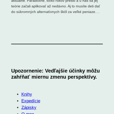
aktuálne. Paradoxne, toľko rokov prešlo a u nás sa jej
teórie začali aplikovať až nedávno. Aj to musíte deti dať
do súkromných alternatívnych škôl za veľké peniaze.…
Upozornenie: Vedľajšie účinky môžu
zahŕňať miernu zmenu perspektívy.
Knihy
Expedície
Zápisky