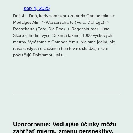
sep 4, 2025
Deň 4 – Deň, kedy som skoro zomrela Gampenalm ->
Medalges Alm -> Wasserscharte (Forc. Dal’ Ega) ->
Roascharte (Forc. Dla Roa) -> Regensburger Hütte
Skoro 6 hodín, vyše 13 km a takmer 1000 výškových
metrov. Vyrážame z Gampen Almu. Nie sme jediní, ale
naše cesty sa s väčšinou turistov rozchádzajú. Oni
pokračujú Doloramou, nás…
Upozornenie: Vedľajšie účinky môžu
zahŕňať miernu zmenu perspektívy.