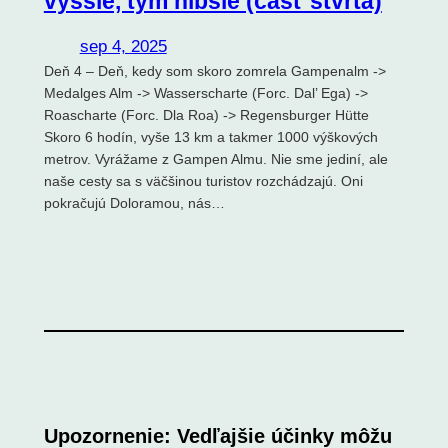
vyššie, tým hlbšie (časť štvrtá)
sep 4, 2025
Deň 4 – Deň, kedy som skoro zomrela Gampenalm ->
Medalges Alm -> Wasserscharte (Forc. Dal’ Ega) ->
Roascharte (Forc. Dla Roa) -> Regensburger Hütte
Skoro 6 hodín, vyše 13 km a takmer 1000 výškových
metrov. Vyrážame z Gampen Almu. Nie sme jediní, ale
naše cesty sa s väčšinou turistov rozchádzajú. Oni
pokračujú Doloramou, nás…
Upozornenie: Vedľajšie účinky môžu