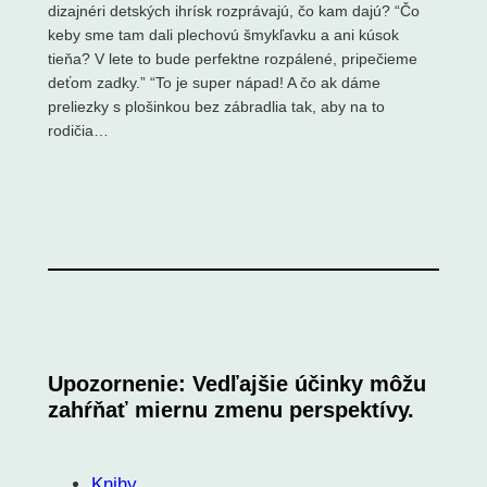
dizajnéri detských ihrísk rozprávajú, čo kam dajú? “Čo
keby sme tam dali plechovú šmykľavku a ani kúsok
tieňa? V lete to bude perfektne rozpálené, pripečieme
deťom zadky.” “To je super nápad! A čo ak dáme
preliezky s plošinkou bez zábradlia tak, aby na to
rodičia…
Upozornenie: Vedľajšie účinky môžu
zahŕňať miernu zmenu perspektívy.
Knihy