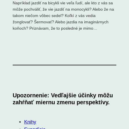
Napríklad jazdiť na bicykli vie veľa ľudí, ale kto z vás sa
môže pochváliť, že vie jazdiť na monocykli? Alebo že na
takom niečom vôbec sedel? Koľkí z vás vedia
žonglovať? Šermovať? Alebo jazdia na imaginárnych
koňoch? Priznávam, že to posledné je mimo…
Upozornenie: Vedľajšie účinky môžu
zahŕňať miernu zmenu perspektívy.
Knihy