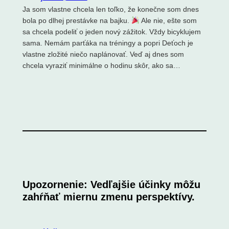
Ja som vlastne chcela len toľko, že konečne som dnes
bola po dlhej prestávke na bajku.
Ale nie, ešte som
sa chcela podeliť o jeden nový zážitok. Vždy bicyklujem
sama. Nemám parťáka na tréningy a popri Deťoch je
vlastne zložité niečo naplánovať. Veď aj dnes som
chcela vyraziť minimálne o hodinu skôr, ako sa…
Upozornenie: Vedľajšie účinky môžu
zahŕňať miernu zmenu perspektívy.