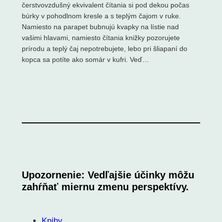
čerstvovzdušný ekvivalent čítania si pod dekou počas
búrky v pohodlnom kresle a s teplým čajom v ruke.
Namiesto na parapet bubnujú kvapky na lístie nad
vašimi hlavami, namiesto čítania knižky pozorujete
prírodu a teplý čaj nepotrebujete, lebo pri šliapaní do
kopca sa potíte ako somár v kufri. Veď…
Upozornenie: Vedľajšie účinky môžu
zahŕňať miernu zmenu perspektívy.
Knihy