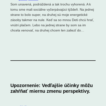
Som unavená, podráždená a tak trochu vyhorená. A k
tomu sme mali sociálne vyčerpávajúci týždeň. Na jednej
strane to bolo super, na druhej sú moje energetické
zásoby takmer na nule. Keď sa so mnou Deti chcú hrať,
vnútri plačem. Lebo na jednej strane by som sa im
chcela venovať, na druhej chcem len zaliezť do…
Upozornenie: Vedľajšie účinky môžu
zahŕňať miernu zmenu perspektívy.