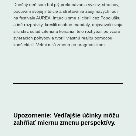
Dnešný deň som bol plý prekonávania výziev, strachov,
počúvaní svojej intuície a stretávania zaujímavých ľudí
na festivale AUREA. Intuíciu sme si cibrili cez Popolušku
a iné rozprávky, kreslili osobné mandaly, objavovali svoju
silu skrz súlad cítenia a konania, telo rozhýbali po vzore
zvieracích pohybov a tvorili vlastnú realitu pomocou
konštelácií. Veľmi milá zmena po pragmatickom…
Upozornenie: Vedľajšie účinky môžu
zahŕňať miernu zmenu perspektívy.