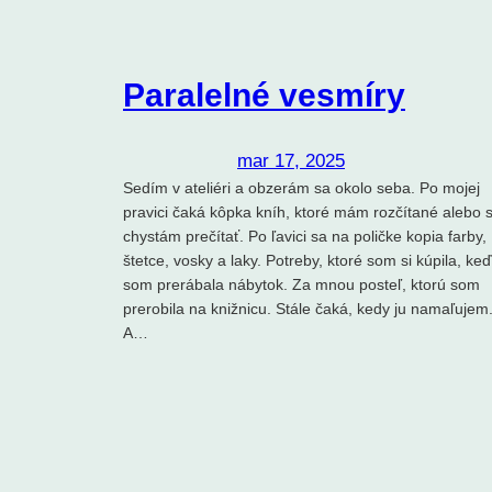
Paralelné vesmíry
mar 17, 2025
Sedím v ateliéri a obzerám sa okolo seba. Po mojej
pravici čaká kôpka kníh, ktoré mám rozčítané alebo 
chystám prečítať. Po ľavici sa na poličke kopia farby,
štetce, vosky a laky. Potreby, ktoré som si kúpila, keď
som prerábala nábytok. Za mnou posteľ, ktorú som
prerobila na knižnicu. Stále čaká, kedy ju namaľujem
A…