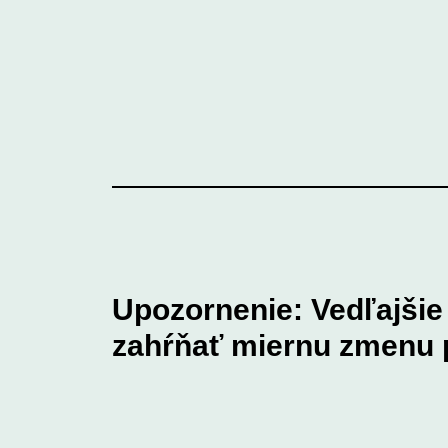
Upozornenie: Vedľajši
zahŕňať miernu zmenu p