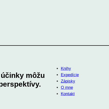
Knihy
e účinky môžu
Expedície
Zápisky
erspektívy.
O mne
Kontakt