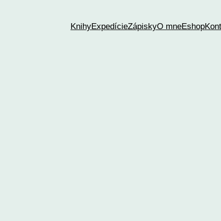
Knihy
Expedície
Zápisky
O mne
Eshop
Kont